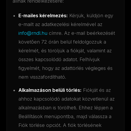
állnak rendelkezésére:
E-mailes kérelmezés:
Kérjük, küldjön egy
e-mailt az adatkezelési kérelmével az
info@rndl.hu
címre. Az e-mail beérkezését
követően 72 órán belül feldolgozzuk a
kérelmét, és töröljük a fiókját, valamint az
összes kapcsolódó adatot. Felhívjuk
figyelmét, hogy az adattörlés végleges és
nem visszafordítható.
Alkalmazáson belüli törlés:
Fiókját és az
ahhoz kapcsolódó adatokat közvetlenül az
alkalmazásban is törölheti. Ehhez lépjen a
Beállítások menüpontba, majd válassza a
Fiók törlése opciót. A fiók törlésének