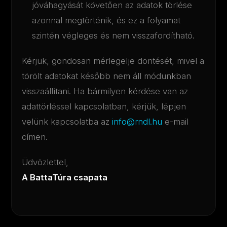
jóváhagyását követően az adatok törlése
azonnal megtörténik, és ez a folyamat
szintén végleges és nem visszafordítható.
Kérjük, gondosan mérlegelje döntését, mivel a
törölt adatokat később nem áll módunkban
visszaállítani. Ha bármilyen kérdése van az
adattörléssel kapcsolatban, kérjük, lépjen
velünk kapcsolatba az
info@rndl.hu
e-mail
címen.
Üdvözlettel,
A BattaTúra csapata